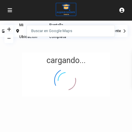
Mi
Pantalla
Ver
Anterior
Siguiente
Ubicación
completa
cargando...