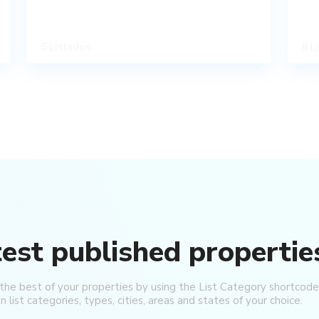
5 Listados
8 L
test published propertie
 the best of your properties by using the List Category shortcode
n list categories, types, cities, areas and states of your choice.