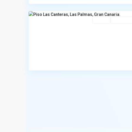
7
Canaria
Destacado
Alquilar
Disponible
Previous
Next