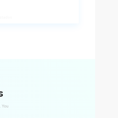
istados
s
. You