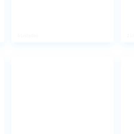
5 Listados
2 L
Apartments
Re