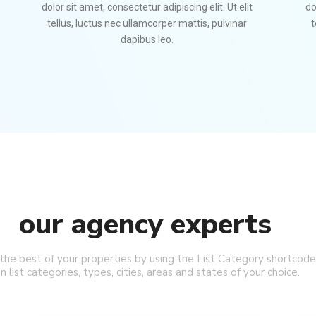
dolor sit amet, consectetur adipiscing elit. Ut elit
do
tellus, luctus nec ullamcorper mattis, pulvinar
t
dapibus leo.
our agency experts
 the best of your properties by using the List Category shortcode
n list categories, types, cities, areas and states of your choice.