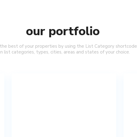
our portfolio
 the best of your properties by using the List Category shortcode
n list categories, types, cities, areas and states of your choice.
Apartments
Ne