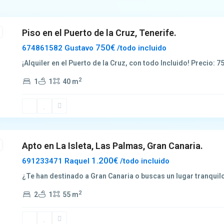
Piso en el Puerto de la Cruz, Tenerife.
750€
674861582 Gustavo
/todo incluido
¡Alquiler en el Puerto de la Cruz, con todo Incluido! Precio:
2
1
1
40 m
Apto en La Isleta, Las Palmas, Gran Canaria.
1.200€
691233471 Raquel
/todo incluido
¿Te han destinado a Gran Canaria o buscas un lugar tranquilo
2
2
1
55 m