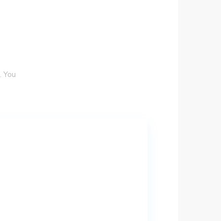
. You
w York City