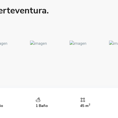
erteventura.
2
io
1 Baño
45 m