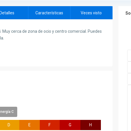
Detalles
Características
Veces visto
So
i. Muy cerca de zona de ocio y centro comercial. Puedes
la.
energía C
D
E
F
G
H