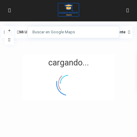
Ver
Mi Ubicación
Pantalla completa
Anterior
Siguiente
cargando...