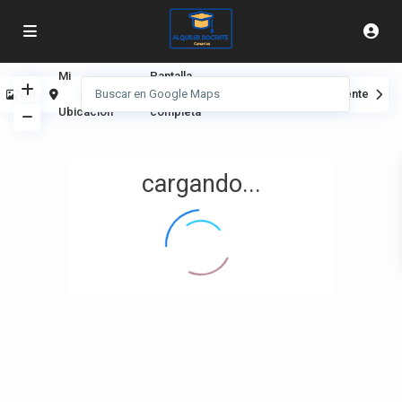
Mi
Pantalla
Ver
Anterior
Siguiente
Ubicación
completa
cargando...