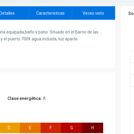
Detalles
Características
Veces visto
So
na equipada,baño y patio. Situado en el Barrio de las
y el puerto.700€ agua incluida, luz aparte.
Clase energética:
A
D
E
F
G
H