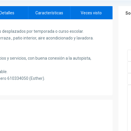
Detalles
Características
Veces visto
So
es desplazados por temporada o curso escolar.
rraza , patio interior, aire acondicionado y lavadora.
s y servicios, con buena conexión a la autopista,
able.
mero 610334050 (Esther).