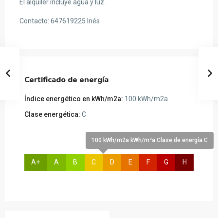
El alquiler incluye agua y luz.
Contacto: 647619225 Inés
Certificado de energía
Índice energético en kWh/m2a:
100 kWh/m2a
Clase energética:
C
100 kWh/m2a kWh/m²a Clase de energía C
A+
A
B
C
D
E
F
G
H