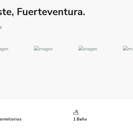
te, Fuerteventura.
o
ormitorios
1 Baño