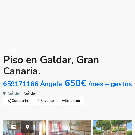
Alquilar
Pisos
Piso en Galdar, Gran
Canaria.
650€
659171166 Ángela
/mes + gastos
Gáldar,,
Gáldar
Compartir
Favorito
Imprimir