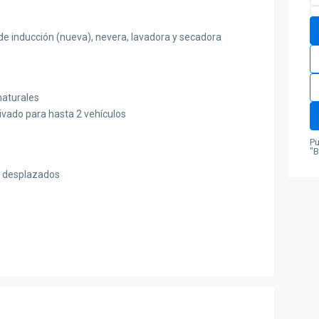
de inducción (nueva), nevera, lavadora y secadora
naturales
ivado para hasta 2 vehículos
Pu
"B
 y desplazados