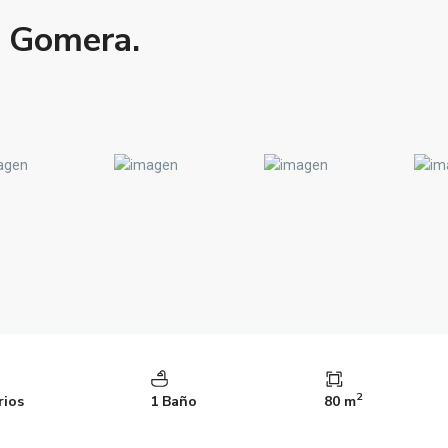
a Gomera.
2
rios
1 Baño
80 m