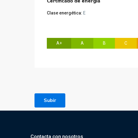
Certificado de energía
Clase energética:
E
A+
A
B
C
Subir
Contacta con nosotros