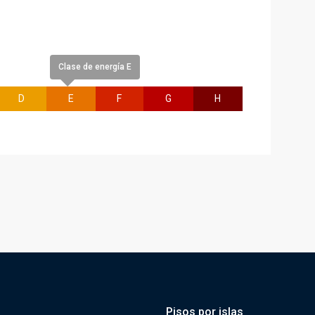
Clase de energía E
D
E
F
G
H
Pisos por islas