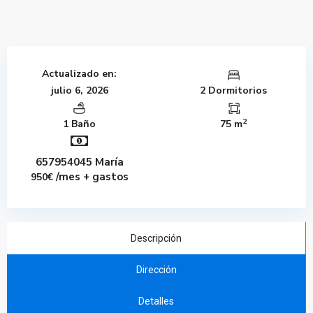
Actualizado en:
julio 6, 2026
2 Dormitorios
2
1 Baño
75 m
657954045 María
/mes + gastos
950€
Descripción
Dirección
Detalles