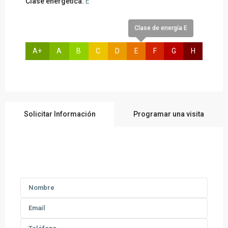
Clase energética:
E
Clase de energía E
A+
A
B
C
D
E
F
G
H
Solicitar Información
Programar una visita