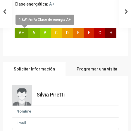
Clase energética:
A+
1 kWh/m²a Clase de energía A+
A+
A
B
C
D
E
F
G
H
Solicitar Información
Programar una visita
Silvia Piretti