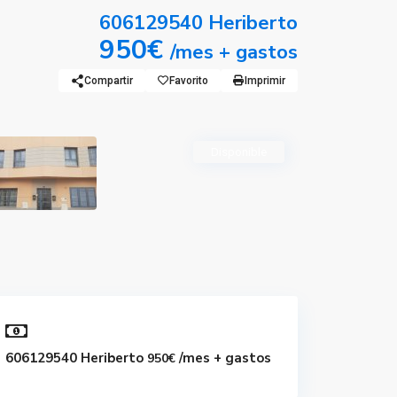
606129540 Heriberto
950€
/mes + gastos
Compartir
Favorito
Imprimir
Disponible
606129540 Heriberto
/mes + gastos
950€