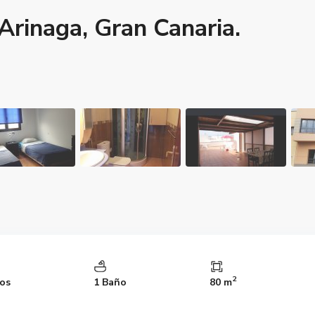
Arinaga, Gran Canaria.
2
ios
1 Baño
80 m