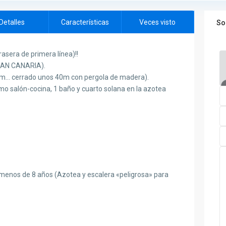
Detalles
Características
Veces visto
So
asera de primera línea)!!
AN CANARIA).
um… cerrado unos 40m con pergola de madera).
o salón-cocina, 1 baño y cuarto solana en la azotea
 menos de 8 años (Azotea y escalera «peligrosa» para