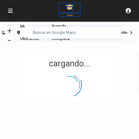
Mi
Pantalla
Ver
Anterior
Siguiente
Ubicación
completa
cargando...