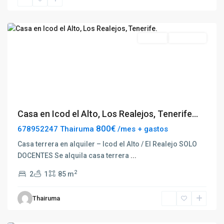
Los
Realejos
Destacado
Alquilar
Disponible
Previous
Next
Casa en Icod el Alto, Los Realejos, Tenerife...
800€
678952247 Thairuma
/mes + gastos
Casa terrera en alquiler – Icod el Alto / El Realejo SOLO
DOCENTES Se alquila casa terrera
...
2
2
1
85 m
Puerto
de
Thairuma
la
Cruz