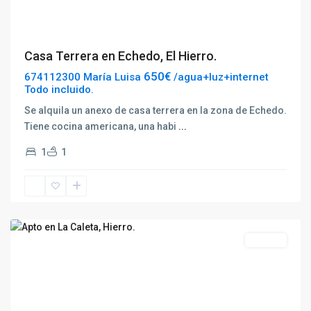
Casa Terrera en Echedo, El Hierro.
650€
674112300 María Luisa
/agua+luz+internet
Todo incluido.
Se alquila un anexo de casa terrera en la zona de Echedo.
Tiene cocina americana, una habi
...
1
1
La
Caleta
Destacado
Alquilar
Previous
Next