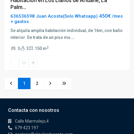
Habitación en Los Llanos de Aridane, La
Palm...
450€
636536598 Juan Acosta(Solo Whatsapp)
/mes
+ gastos
Se alquila amplia habitación individual, de 16m, con baño
interior. Se trata de un piso mu
...
2
3
3
150 m
1
2
Contacta con nosotros
Calle Marmolejo,4
679 423 197