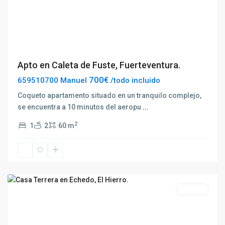
Previous
Next
Apto en Caleta de Fuste, Fuerteventura.
700€
659510700 Manuel
/todo incluido
Coqueto apartamento situado en un tranquilo complejo,
se encuentra a 10 minutos del aeropu
...
2
1
2
60 m
Echedo
Destacado
Alquilar
Previous
Next