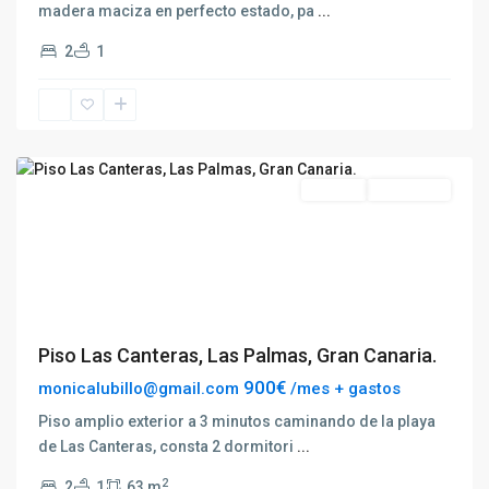
madera maciza en perfecto estado, pa
...
Las
2
1
Palmas
de
Gran
Canaria
Destacado
Alquilar
Disponible
Previous
Next
Piso Las Canteras, Las Palmas, Gran Canaria.
900€
monicalubillo@gmail.com
/mes + gastos
Piso amplio exterior a 3 minutos caminando de la playa
de Las Canteras, consta 2 dormitori
...
2
2
1
63 m