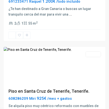
1.200€
691233471 Raquel
/todo incluido
¿Te han destinado a Gran Canaria o buscas un lugar
tranquilo cerca del mar para vivir una
...
2
2
1
55 m
Santa
Cruz
de
Tenerife
Destacado
Alquilar
Previous
Next
Piso en Santa Cruz de Tenerife, Tenerife.
925€
608286209 Miri
/mes + gastos
Se alquila piso muy céntrico reformado con muebles de