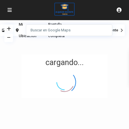
Mi
Pantalla
Ver
Anterior
Siguiente
Ubicación
completa
cargando...