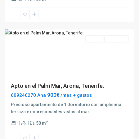
Arona
Destacado
Alquilar
Disponible
Previous
Next
Apto en el Palm Mar, Arona, Tenerife.
900€
609246270 Ana
/mes + gastos
Precioso apartamento de 1 dormitorio con amplísima
terraza e impresionantes vistas al mar.
...
2
1
1
50 m