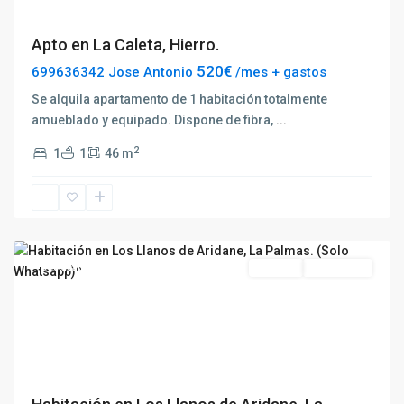
Apto en La Caleta, Hierro.
520€
699636342 Jose Antonio
/mes + gastos
Se alquila apartamento de 1 habitación totalmente
amueblado y equipado. Dispone de fibra,
...
2
1
1
46 m
Los
Llanos
Destacado
Alquilar
Disponible
Previous
Next