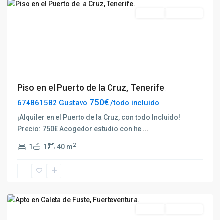
Destacado
Alquilar
Disponible
Previous
Next
Piso en el Puerto de la Cruz, Tenerife.
750€
674861582 Gustavo
/todo incluido
¡Alquiler en el Puerto de la Cruz, con todo Incluido!
Precio: 750€ Acogedor estudio con he
...
2
1
1
40 m
Castillo
Caleta
de
Fuste
Destacado
Alquilar
Disponible