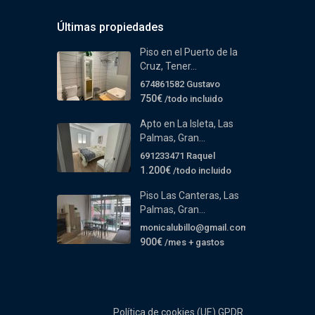
Últimas propiedades
Piso en el Puerto de la
Cruz, Tener...
674861582 Gustavo
750€
/todo incluido
Apto en La Isleta, Las
Palmas, Gran...
691233471 Raquel
1.200€
/todo incluido
Piso Las Canteras, Las
Palmas, Gran...
monicalubillo@gmail.com
900€
/mes + gastos
Política de cookies (UE)
GPDR