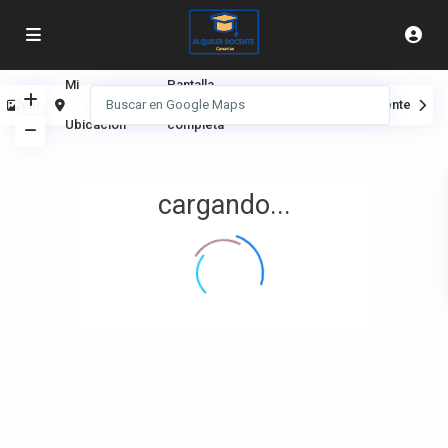
Mi
Pantalla
Ver
Anterior
Siguiente
Ubicación
completa
cargando...