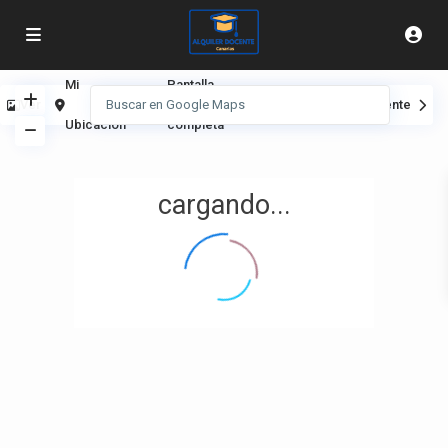
Mi
Pantalla
Ver
Anterior
Siguiente
Ubicación
completa
cargando...