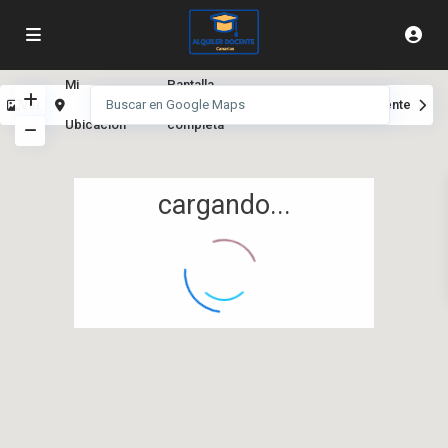
Mi
Pantalla
Ver
Anterior
Siguiente
Ubicación
completa
cargando...