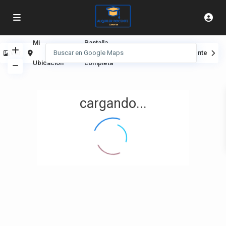
Mi
Pantalla
Ver
Anterior
Siguiente
Ubicación
completa
cargando...