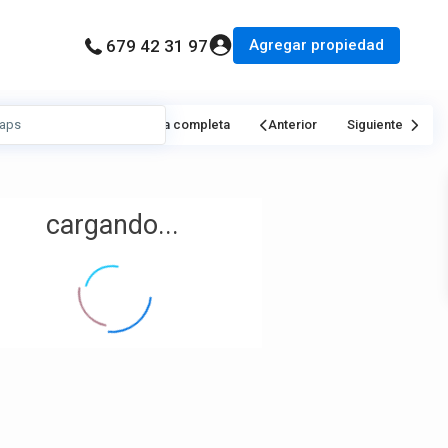
Agregar propiedad
679 42 31 97
Mi Ubicación
Pantalla completa
Anterior
Siguiente
cargando...