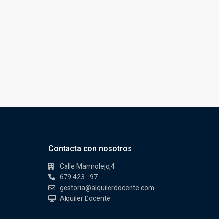
Contacta con nosotros
Calle Marmolejo,4
679 423 197
gestoria@alquilerdocente.com
Alquiler Docente