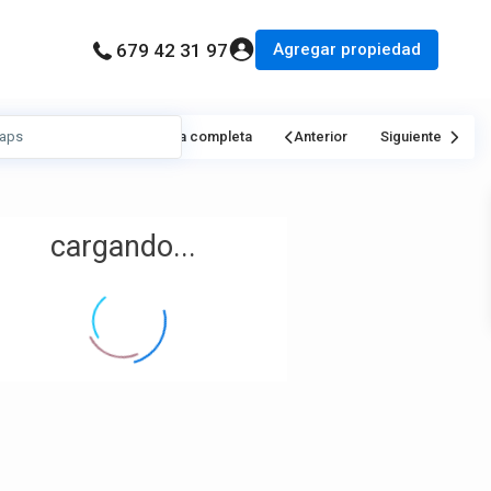
Agregar propiedad
679 42 31 97
Mi Ubicación
Pantalla completa
Anterior
Siguiente
cargando...