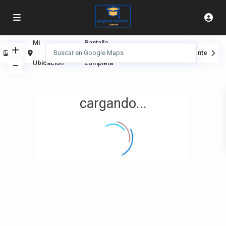
Mi
Pantalla
Ver
Anterior
Siguiente
Ubicación
completa
cargando...