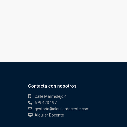
Contacta con nosotros
Calle Marmolejo,4
679 423 197
gestoria@alquilerdocente.com
Alquiler Docente