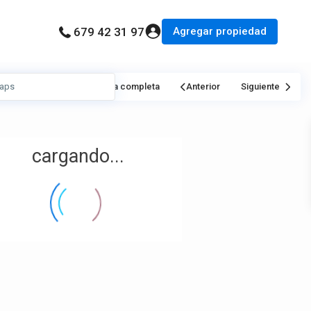
Agregar propiedad
679 42 31 97
Mi Ubicación
Pantalla completa
Anterior
Siguiente
cargando...