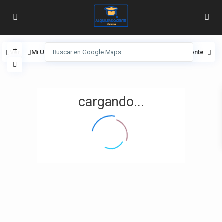
Ver
Mi Ubicación
Pantalla completa
Anterior
Siguiente
cargando...