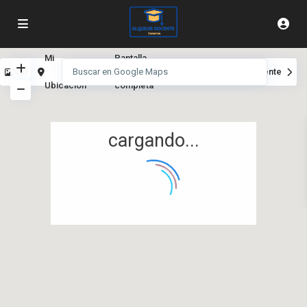
Mi
Pantalla
Ver
Anterior
Siguiente
Ubicación
completa
cargando...