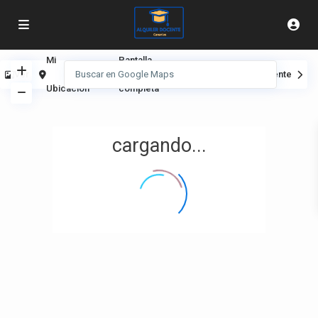
Mi
Pantalla
Ver
Anterior
Siguiente
Ubicación
completa
cargando...