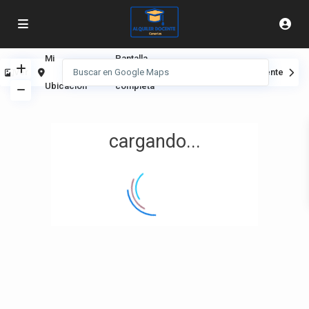
Mi
Pantalla
Ver
Anterior
Siguiente
Ubicación
completa
cargando...