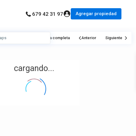
Agregar propiedad
679 42 31 97
Mi Ubicación
Pantalla completa
Anterior
Siguiente
cargando...