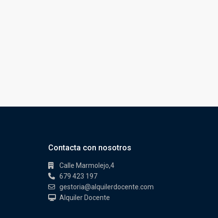
Contacta con nosotros
Calle Marmolejo,4
679 423 197
gestoria@alquilerdocente.com
Alquiler Docente