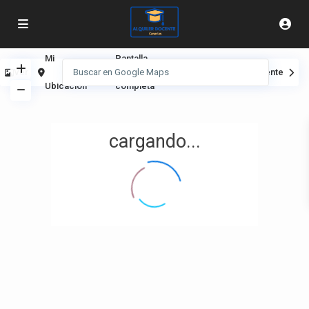
Mi
Pantalla
Ver
Anterior
Siguiente
Ubicación
completa
cargando...