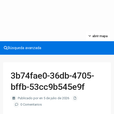
abrir mapa
Búsqueda avanzada
3b74fae0-36db-4705-
bffb-53cc9b545e9f
Publicado por en 5 de julio de 2026
0 Comentarios