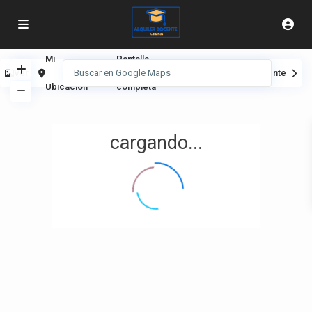
Mi
Pantalla
Ver
Anterior
Siguiente
Ubicación
completa
cargando...