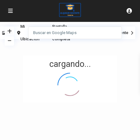
Mi
Pantalla
Ver
Anterior
Siguiente
Ubicación
completa
cargando...