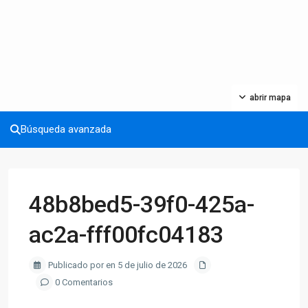
abrir mapa
Búsqueda avanzada
48b8bed5-39f0-425a-
ac2a-fff00fc04183
Publicado por en 5 de julio de 2026
0 Comentarios