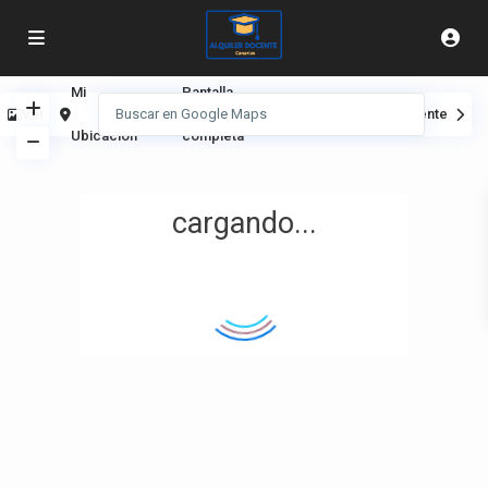
Mi
Pantalla
Ver
Anterior
Siguiente
Ubicación
completa
cargando...