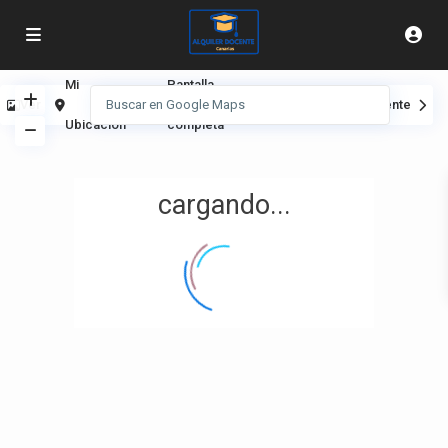
Mi
Pantalla
Ver
Anterior
Siguiente
Ubicación
completa
cargando...