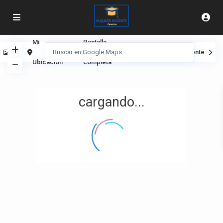
Mi
Pantalla
Ver
Anterior
Siguiente
Ubicación
completa
cargando...