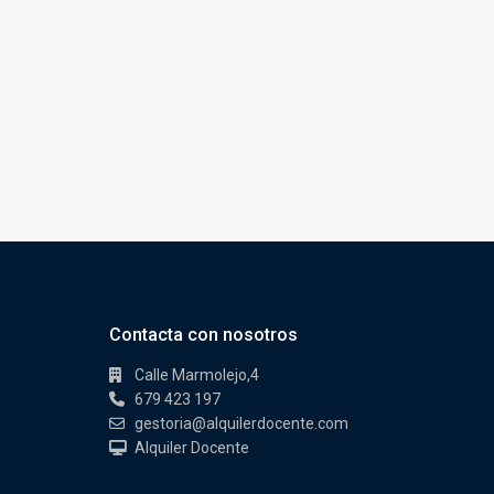
Contacta con nosotros
Calle Marmolejo,4
679 423 197
gestoria@alquilerdocente.com
Alquiler Docente