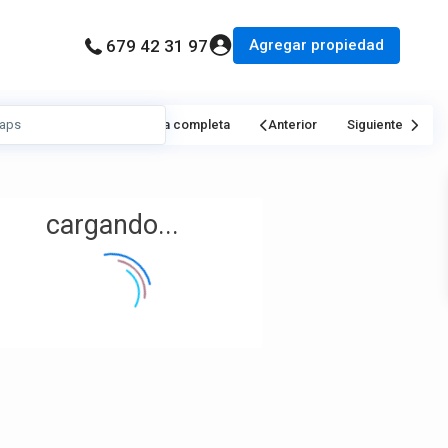
Agregar propiedad
679 42 31 97
Mi Ubicación
Pantalla completa
Anterior
Siguiente
cargando...