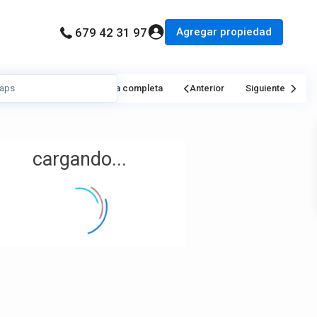
Agregar propiedad
679 42 31 97
Mi Ubicación
Pantalla completa
Anterior
Siguiente
cargando...