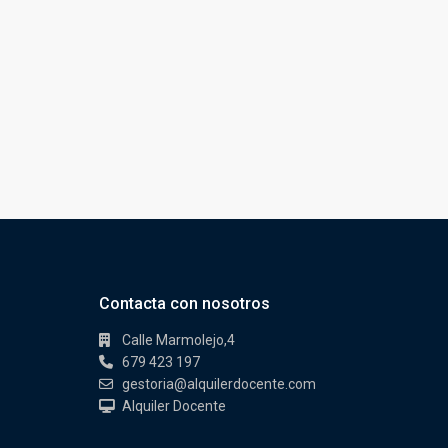
Contacta con nosotros
Calle Marmolejo,4
679 423 197
gestoria@alquilerdocente.com
Alquiler Docente