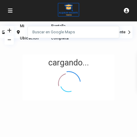
Mi
Pantalla
Ver
Anterior
Siguiente
Ubicación
completa
cargando...