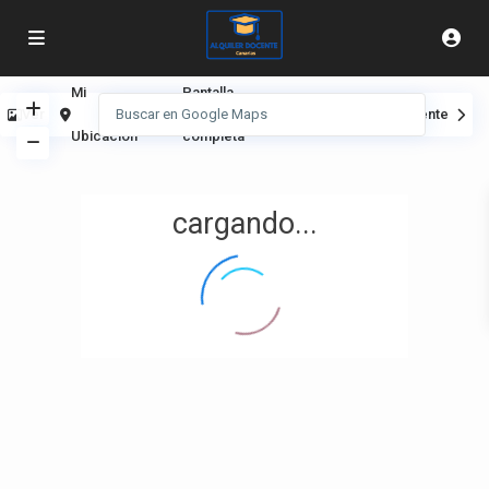
Mi
Pantalla
Ver
Anterior
Siguiente
Ubicación
completa
cargando...