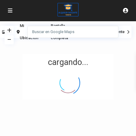
Mi
Pantalla
Ver
Anterior
Siguiente
Ubicación
completa
cargando...