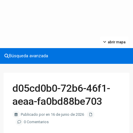
abrir mapa
Búsqueda avanzada
d05cd0b0-72b6-46f1-
aeaa-fa0bd88be703
Publicado por en 16 de junio de 2026
0 Comentarios