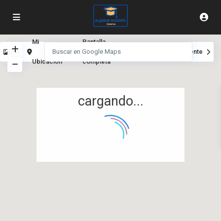
Mi
Pantalla
Ver
Anterior
Siguiente
Ubicación
completa
cargando...