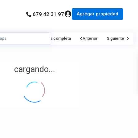
Agregar propiedad
679 42 31 97
Mi Ubicación
Pantalla completa
Anterior
Siguiente
cargando...