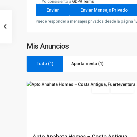
Yo consisiento a
GDPR Terms
Puede responder a mensajes privados desde la página "B
Mis Anuncios
Todo (1)
Apartamento (1)
Nuevo
11
Horizonte
Alquilar
Disponible
Previous
Next
Apto Anahata Homes – Costa Antigua,