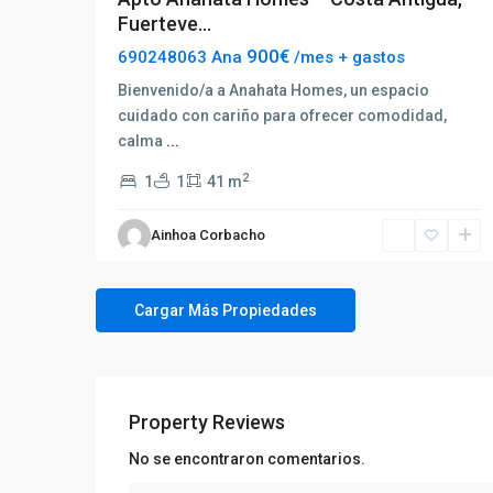
Fuerteve...
900€
690248063 Ana
/mes + gastos
Bienvenido/a a Anahata Homes, un espacio
cuidado con cariño para ofrecer comodidad,
calma
...
2
1
1
41 m
Ainhoa Corbacho
Property Reviews
No se encontraron comentarios.