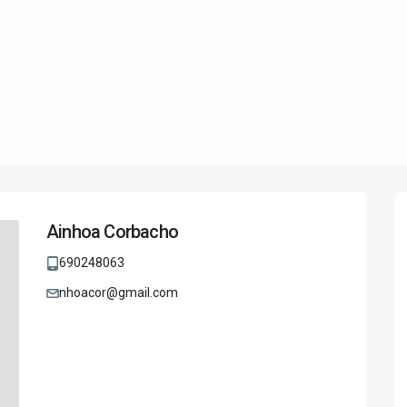
Ainhoa Corbacho
690248063
nhoacor@gmail.com