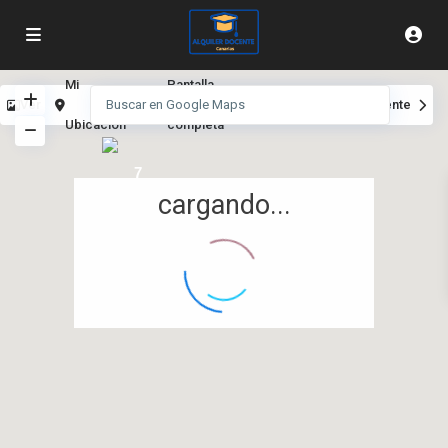
Mi
Pantalla
Ver
Anterior
Siguiente
Ubicación
completa
7
cargando...