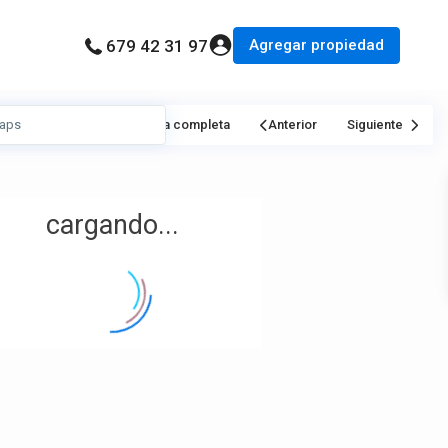
Agregar propiedad
679 42 31 97
Mi Ubicación
Pantalla completa
Anterior
Siguiente
cargando...