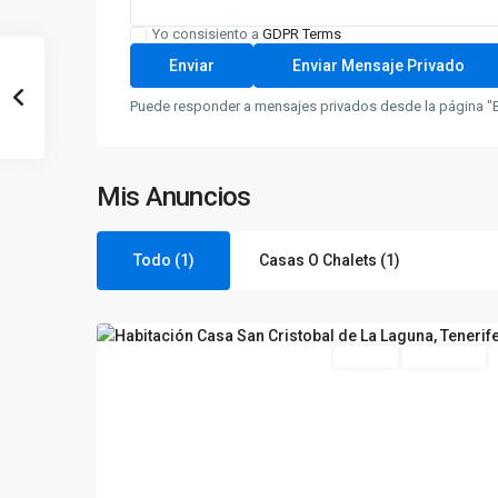
Yo consisiento a
GDPR Terms
Puede responder a mensajes privados desde la página "B
Mis Anuncios
Todo (1)
Casas O Chalets (1)
La
7
Laguna
Alquilar
Disponible
Previous
Nex