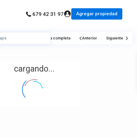
Agregar propiedad
679 42 31 97
Mi Ubicación
Pantalla completa
Anterior
Siguiente
cargando...