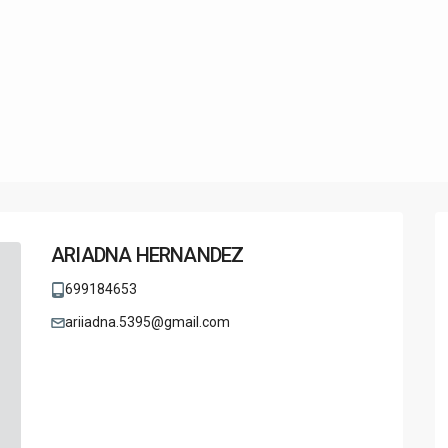
ARIADNA HERNANDEZ
699184653
ariiadna.5395@gmail.com