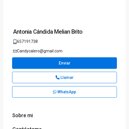
Antonia Cándida Melian Brito
657191738
Candycalero@gmail.com
Enviar
Llamar
WhatsApp
Sobre mi