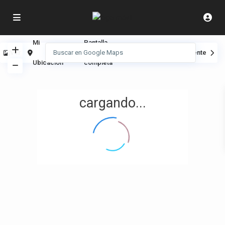
Mi
Pantalla
Ver
Anterior
Siguiente
Ubicación
completa
cargando...