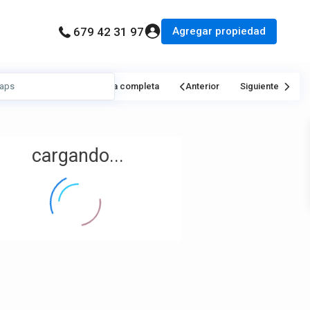
Agregar propiedad
679 42 31 97
Mi Ubicación
Pantalla completa
Anterior
Siguiente
cargando...