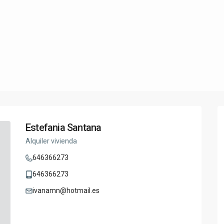
Estefania Santana
Alquiler vivienda
646366273
646366273
ivanamn@hotmail.es