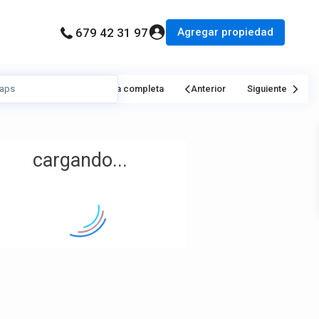
Agregar propiedad
679 42 31 97
Mi Ubicación
Pantalla completa
Anterior
Siguiente
cargando...