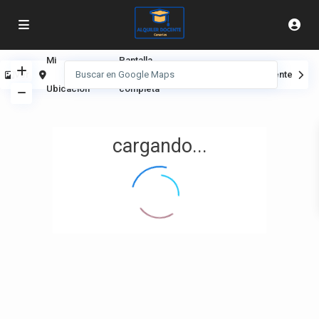
Mi
Pantalla
Ver
Anterior
Siguiente
Ubicación
completa
cargando...